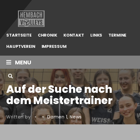
Hembach
Volleys
STARTSEITE
CHRONIK
KONTAKT
LINKS
TERMINE
HAUPTVEREIN
IMPRESSUM
MENU
Auf der Suche nach
dem Meistertrainer
Written by
•
•
Damen 1
,
News