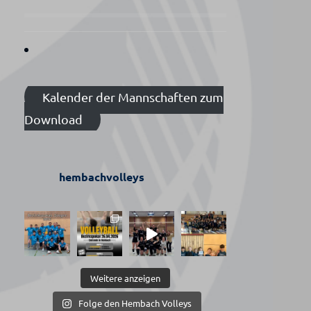
Kalender der Mannschaften zum
Download
hembachvolleys
Weitere anzeigen
Folge den Hembach Volleys