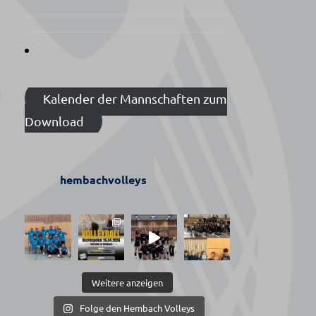
Kalender der Mannschaften zum
Download
hembachvolleys
Weitere anzeigen
Folge den Hembach Volleys