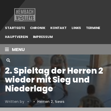
Hembach
Volleys
STARTSEITE
CHRONIK
KONTAKT
LINKS
TERMINE
HAUPTVEREIN
IMPRESSUM
MENU
2. Spieltag der Herren 2
wieder mit Sieg und
Niederlage
Written by
•
•
Herren 2
,
News