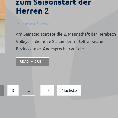
zum Saisonstart der
Herren 2
•
Herren 2
,
News
Am Samstag startete die 2. Mannschaft der Hembach
Volleys in die neue Saison der mittelfränkischen
Bezirksklasse. Angesprochen auf die
...
READ MORE →
g
3
…
17
Nächste